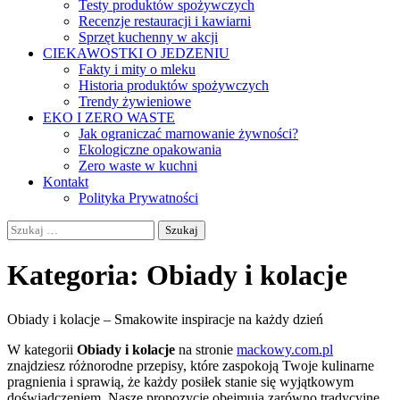
Testy produktów spożywczych
Recenzje restauracji i kawiarni
Sprzęt kuchenny w akcji
CIEKAWOSTKI O JEDZENIU
Fakty i mity o mleku
Historia produktów spożywczych
Trendy żywieniowe
EKO I ZERO WASTE
Jak ograniczać marnowanie żywności?
Ekologiczne opakowania
Zero waste w kuchni
Kontakt
Polityka Prywatności
Szukaj:
Kategoria:
Obiady i kolacje
Obiady i kolacje – Smakowite inspiracje na każdy dzień
W kategorii
Obiady i kolacje
na stronie
mackowy.com.pl
znajdziesz różnorodne przepisy, które zaspokoją Twoje kulinarne
pragnienia i sprawią, że każdy posiłek stanie się wyjątkowym
doświadczeniem. Nasze propozycje obejmują zarówno tradycyjne