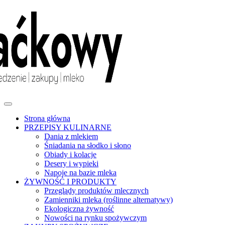
Skip
to
content
Strona główna
PRZEPISY KULINARNE
Dania z mlekiem
Śniadania na słodko i słono
Obiady i kolacje
Desery i wypieki
Napoje na bazie mleka
ŻYWNOŚĆ I PRODUKTY
Przeglądy produktów mlecznych
Zamienniki mleka (roślinne alternatywy)
Ekologiczna żywność
Nowości na rynku spożywczym