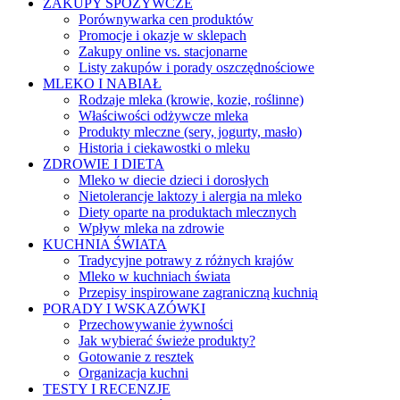
ZAKUPY SPOŻYWCZE
Porównywarka cen produktów
Promocje i okazje w sklepach
Zakupy online vs. stacjonarne
Listy zakupów i porady oszczędnościowe
MLEKO I NABIAŁ
Rodzaje mleka (krowie, kozie, roślinne)
Właściwości odżywcze mleka
Produkty mleczne (sery, jogurty, masło)
Historia i ciekawostki o mleku
ZDROWIE I DIETA
Mleko w diecie dzieci i dorosłych
Nietolerancje laktozy i alergia na mleko
Diety oparte na produktach mlecznych
Wpływ mleka na zdrowie
KUCHNIA ŚWIATA
Tradycyjne potrawy z różnych krajów
Mleko w kuchniach świata
Przepisy inspirowane zagraniczną kuchnią
PORADY I WSKAZÓWKI
Przechowywanie żywności
Jak wybierać świeże produkty?
Gotowanie z resztek
Organizacja kuchni
TESTY I RECENZJE