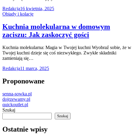
Redakcja
16 kwietnia, 2025
Obiady i kolacje
Kuchnia molekularna w domowym
zaciszu: Jak zaskoczyć gości
Kuchnia molekularna: Magia w Twojej kuchni Wyobraź sobie, że w
Twojej kuchni dzieje się coś niezwykłego. Zwykłe składniki
zamieniają się…
Redakcja
11 marca, 2025
Proponowane
senna-sowka.pl
dojrzewamy.pl
quickoutlet.pl
Szukaj
Szukaj
Ostatnie wpisy