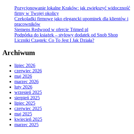
Pozycjonowanie lokalne Kraków: jak zwiększyć widoczność
firmy w Twojej okolicy
Czekoladki firmowe jako elegancki upominek dla klientów i
pracowników
Siemens Redwood w ofercie Trimed pl
Podpórka do książek – stylowy dodatek od Snob Shop
Liczniki Cząstek: Co To Jest I Jak Działa?
Archiwum
lipiec 2026
czerwiec 2026
maj 2026
marzec 2026
luty 2026
wrzesień 2025
sierpień 2025
lipiec 2025
czerwiec 2025
maj 2025
kwiecień 2025
marzec 2025