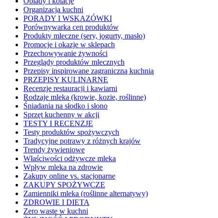
Obiady i kolacje
Organizacja kuchni
PORADY I WSKAZÓWKI
Porównywarka cen produktów
Produkty mleczne (sery, jogurty, masło)
Promocje i okazje w sklepach
Przechowywanie żywności
Przeglądy produktów mlecznych
Przepisy inspirowane zagraniczną kuchnią
PRZEPISY KULINARNE
Recenzje restauracji i kawiarni
Rodzaje mleka (krowie, kozie, roślinne)
Śniadania na słodko i słono
Sprzęt kuchenny w akcji
TESTY I RECENZJE
Testy produktów spożywczych
Tradycyjne potrawy z różnych krajów
Trendy żywieniowe
Właściwości odżywcze mleka
Wpływ mleka na zdrowie
Zakupy online vs. stacjonarne
ZAKUPY SPOŻYWCZE
Zamienniki mleka (roślinne alternatywy)
ZDROWIE I DIETA
Zero waste w kuchni