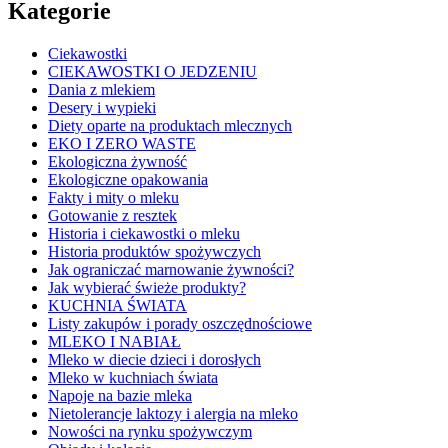
Kategorie
Ciekawostki
CIEKAWOSTKI O JEDZENIU
Dania z mlekiem
Desery i wypieki
Diety oparte na produktach mlecznych
EKO I ZERO WASTE
Ekologiczna żywność
Ekologiczne opakowania
Fakty i mity o mleku
Gotowanie z resztek
Historia i ciekawostki o mleku
Historia produktów spożywczych
Jak ograniczać marnowanie żywności?
Jak wybierać świeże produkty?
KUCHNIA ŚWIATA
Listy zakupów i porady oszczędnościowe
MLEKO I NABIAŁ
Mleko w diecie dzieci i dorosłych
Mleko w kuchniach świata
Napoje na bazie mleka
Nietolerancje laktozy i alergia na mleko
Nowości na rynku spożywczym