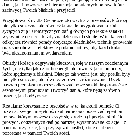
dania, jak i nowoczesne interpretacje popularnych potraw, które
zachwycą Twoich bliskich i przyjaciół.
Przygotowaliśmy dla Ciebie szeroki wachlarz przepisów, które są
nie tylko smaczne, ale również łatwe do przygotowania. Od
sycących zup i aromatycznych dań głównych po lekkie sałatki i
wykwintne desery – każdy znajdzie coś dla siebie. W tej kategorii
odkryjesz również porady dotyczące składników, technik gotowania
oraz sposobów na efektowne podanie potraw, aby każda kolacja
była niezapomnianym wydarzeniem.
Obiady i kolacje odgrywają kluczową rolę w naszym codziennym
życiu, nie tylko jako źródło energii, ale również jako momenty,
które spędzamy z bliskimi. Dlatego tak ważne jest, aby posiłki były
nie tylko smaczne, ale również zdrowe i zróżnicowane. Dzięki
naszym przepisom możesz odkrywać nowe smaki, inspirować się
sezonowymi produktami i tworzyć dania, które będą zarówno
pyszne, jak i odżywcze.
Regularne korzystanie z przepisów w tej kategorii pomoże Ci
rozwijać swoje umiejętności kulinarne oraz poszerzać repertuar
potraw, którymi możesz cieszyć się z rodziną i przyjaciółmi. Od
prostych, codziennych dań po bardziej wyrafinowane kolacje – z
nami nauczysz się, jak przyrządzać posiłki, które na długo
pozostaną w pamięci Twoich gości.